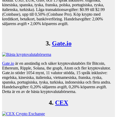
stödda: USD, EUR, GBP, och 15 språk inklusive: engelska,
kinesiska, spanska, tyska, franska, polska, portugisiska, ryska,
italienska, turkiska). Låga transaktionsavgifter: $0.99 till $2.99
(Coinbase), upp till 0,50% (Coinbase Pro). Köp krypto med
kreditkort, betalkort, banköverföring. Handelsavgifter: 2,00%
säljarens avgift • 2,00% köparens avgift.
3.
Gate.io
Gate.io
är en anständig och säker kryptovalutabörs för Bitcoin,
Ethereum, Ripple, Solana, the graph, Atom och fler kryptovalutor.
Gate.io stöder 1054 mynt, 11 valutor stödda, 15 språk inklusive:
engelska, kinesiska, italienska, vietnamesiska, franska, ryska,
spanska, portugisiska, tyska, turkiska, indonesiska och flera andra.
Handelsavgifter: 0,20% säljarens avgift, 0,20% köparens avgift.
Detta är en av de bästa kryptovalutabörserna.
4.
CEX