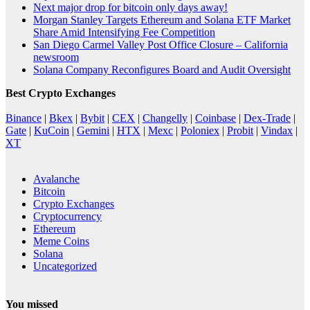
Next major drop for bitcoin only days away!
Morgan Stanley Targets Ethereum and Solana ETF Market
Share Amid Intensifying Fee Competition
San Diego Carmel Valley Post Office Closure – California
newsroom
Solana Company Reconfigures Board and Audit Oversight
Best Crypto Exchanges
Binance
|
Bkex
|
Bybit
|
CEX
|
Changelly
|
Coinbase
|
Dex-Trade
|
Gate
|
KuCoin
|
Gemini
|
HTX
|
Mexc
|
Poloniex
|
Probit
|
Vindax
|
XT
Avalanche
Bitcoin
Crypto Exchanges
Cryptocurrency
Ethereum
Meme Coins
Solana
Uncategorized
You missed