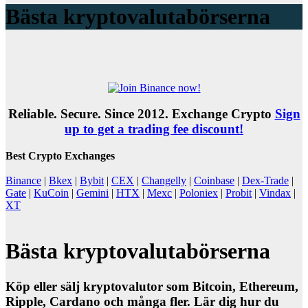
Bästa kryptovalutabörserna
Reliable. Secure. Since 2012. Exchange Crypto
Sign
up to get a trading fee discount!
Best Crypto Exchanges
Binance
|
Bkex
|
Bybit
|
CEX
|
Changelly
|
Coinbase
|
Dex-Trade
|
Gate
|
KuCoin
|
Gemini
|
HTX
|
Mexc
|
Poloniex
|
Probit
|
Vindax
|
XT
Bästa kryptovalutabörserna
Köp eller sälj kryptovalutor som Bitcoin, Ethereum,
Ripple, Cardano och många fler. Lär dig hur du