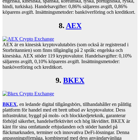
engelska, kinesiska, spanska, koreanska, tyska, portugisiska, ryska,
hindi, turkiska). Handelsavgifter: 0,86% säljarens avgift, 0,86%
köparens avgift. Insättningsmetoder: banköverföring och kreditkort.
8.
AEX
AEX är en kinesisk kryptovalutabörs (som också är registrerad i
Storbritannien) som finns tillgänglig på 2 språk: engelska och
kinesiska. AEX stöder 119 kryptovalutor. Handelsavgifter: 0,10%
säljarens avgift, 0,10% köparens avgift. Insättningsmetoder:
banköverföring och kreditkort.
9.
BKEX
BKEX
, en ledande digital tillgångsbörs, tillhandahåller en pålitlig
plattform för handel med ett brett utbud av kryptovalutor. Dess
infrastruktur, byggd på moln- och blockkedjeteknik, garanterar
förhöjd säkerhet, handelseffektivitet och hög likviditet. BKEX är
känt för sina omfattande erbjudanden och stöder handel på
fläckmarknaden, terminer och innovativa DeFi-lösningar. Denna
anpassningsförmåga, kombinerad med dess användarvänliga