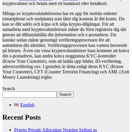
kryptovalutor och betala med ett bankkort eller betalkort.
Många av kryptovalutabörserna har en app för mobila enheter
(smartphone och surfplatta) som låter dig komma åt ditt konto. Du
kan se ditt saldo och köpa och sälja krypto-tillgångar. För att
samarbeta med kryptovalutabörsen måste du först registrera dig där
genom att tillhandahålla din information och e-postadress. Du
kanske sedan måste genomgå verifieringsprocessen för att
autentisera din identitet. Verifieringsprocessen kan variera beroende
på börsen. Även om vissa kryptovalutabörser bara kommer att kräva
din e-postadress, kan andra kräva noggranna KYC-kontroller
(Know Your Customer), som att ladda upp bilder, ID-verifiering,
adressverifiering osv. I grunden är detta enligt deras KYC (Know
Your Customer), CFT (Counter Terrorist Financing) och AML (Anti
Money Laundering) regler.
Search
Search
English
Recent Posts
Pepeto Presale Allocation Nearing Sellout as