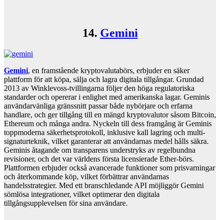
14.
Gemini
Gemini
, en framstående kryptovalutabörs, erbjuder en säker
plattform för att köpa, sälja och lagra digitala tillgångar. Grundad
2013 av Winklevoss-tvillingarna följer den höga regulatoriska
standarder och opererar i enlighet med amerikanska lagar. Geminis
användarvänliga gränssnitt passar både nybörjare och erfarna
handlare, och ger tillgång till en mängd kryptovalutor såsom Bitcoin,
Ethereum och många andra. Nyckeln till dess framgång är Geminis
toppmoderna säkerhetsprotokoll, inklusive kall lagring och multi-
signaturteknik, vilket garanterar att användarnas medel hålls säkra.
Geminis åtagande om transparens understryks av regelbundna
revisioner, och det var världens första licensierade Ether-börs.
Plattformen erbjuder också avancerade funktioner som prisvarningar
och återkommande köp, vilket förbättrar användarnas
handelsstrategier. Med ett branschledande API möjliggör Gemini
sömlösa integrationer, vilket optimerar den digitala
tillgångsupplevelsen för sina användare.