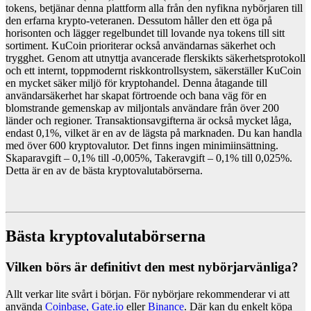
tokens, betjänar denna plattform alla från den nyfikna nybörjaren till
den erfarna krypto-veteranen. Dessutom håller den ett öga på
horisonten och lägger regelbundet till lovande nya tokens till sitt
sortiment. KuCoin prioriterar också användarnas säkerhet och
trygghet. Genom att utnyttja avancerade flerskikts säkerhetsprotokoll
och ett internt, toppmodernt riskkontrollsystem, säkerställer KuCoin
en mycket säker miljö för kryptohandel. Denna åtagande till
användarsäkerhet har skapat förtroende och bana väg för en
blomstrande gemenskap av miljontals användare från över 200
länder och regioner. Transaktionsavgifterna är också mycket låga,
endast 0,1%, vilket är en av de lägsta på marknaden. Du kan handla
med över 600 kryptovalutor. Det finns ingen minimiinsättning.
Skaparavgift – 0,1% till -0,005%, Takeravgift – 0,1% till 0,025%.
Detta är en av de bästa kryptovalutabörserna.
Bästa kryptovalutabörserna
Vilken börs är definitivt den mest nybörjarvänliga?
Allt verkar lite svårt i början. För nybörjare rekommenderar vi att
använda
Coinbase,
Gate.io
eller
Binance
. Där kan du enkelt köpa