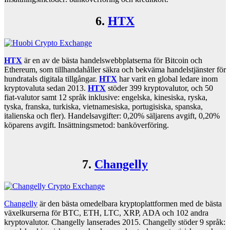
6.
HTX
HTX
är en av de bästa handelswebbplatserna för Bitcoin och
Ethereum, som tillhandahåller säkra och bekväma handelstjänster för
hundratals digitala tillgångar.
HTX
har varit en global ledare inom
kryptovaluta sedan 2013.
HTX
stöder 399 kryptovalutor, och 50
fiat-valutor samt 12 språk inklusive: engelska, kinesiska, ryska,
tyska, franska, turkiska, vietnamesiska, portugisiska, spanska,
italienska och fler). Handelsavgifter: 0,20% säljarens avgift, 0,20%
köparens avgift. Insättningsmetod: banköverföring.
7.
Changelly
Changelly
är den bästa omedelbara kryptoplattformen med de bästa
växelkurserna för BTC, ETH, LTC, XRP, ADA och 102 andra
kryptovalutor. Changelly lanserades 2015. Changelly stöder 9 språk: