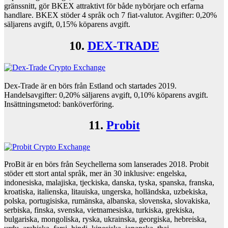
gränssnitt, gör BKEX attraktivt för både nybörjare och erfarna
handlare. BKEX stöder 4 språk och 7 fiat-valutor. Avgifter: 0,20%
säljarens avgift, 0,15% köparens avgift.
10.
DEX-TRADE
Dex-Trade är en börs från Estland och startades 2019.
Handelsavgifter: 0,20% säljarens avgift, 0,10% köparens avgift.
Insättningsmetod: banköverföring.
11.
Probit
ProBit är en börs från Seychellerna som lanserades 2018. Probit
stöder ett stort antal språk, mer än 30 inklusive: engelska,
indonesiska, malajiska, tjeckiska, danska, tyska, spanska, franska,
kroatiska, italienska, litauiska, ungerska, holländska, uzbekiska,
polska, portugisiska, rumänska, albanska, slovenska, slovakiska,
serbiska, finska, svenska, vietnamesiska, turkiska, grekiska,
bulgariska, mongoliska, ryska, ukrainska, georgiska, hebreiska,