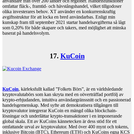
användare från över 200 länder och regioner. Handelsfunktioner
omfattar fläck-, framtid- och hävstångshandel, vilket tillgodoser
olika investerares behov. XT använder en konkurrenskraftig
avgiftsstruktur för att locka en bred användarbas. Enligt min
kunskap fram till september 2021 startar handelsavgifterna så lågt
som 0,20% för både skapare och takers, med möjlighet att minska
baserat på handelsvolym.
17.
KuCoin
KuCoin
, kärleksfullt kallad ”Folkets Börs”, är en världsledande
kryptovalutabörs som kan skryta med en oöverträffad portfölj av
krypto-erbjudanden, intuitiva användargränssnitt och en passionerad
handelsgemenskap. Med syfte att demokratisera tillgången till
kryptovalutor integrerar KuCoin en mängd olika blockchain-
lösningar och underlättar krypto-transaktioner i en imponerande
global skala. Ett av KuCoins kännetecken är dess stöd för ett
omfattande urval av kryptovalutor. Med över 400 mynt och tokens,
inklusive Bitcoin (BTC), Ethereum (ETH) och KuCoins egna KCS