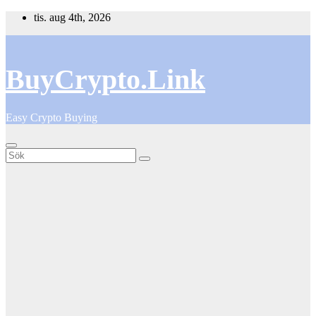
Hoppa
tis. aug 4th, 2026
till
innehåll
BuyCrypto.Link
Easy Crypto Buying