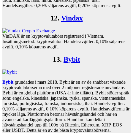
urdu, arabiska, farsi, hindi, kinesiska, japanska, thai.
Handelsavgifter: 0,20% säljarens avgift, 0,20% köparens avgift.
12.
Vindax
VinDAX är en kryptovalutabörs registrerad i Vietnam.
Insättningsmetod: kryptovalutor. Handelsavgifter: 0,10% säljarens
avgift, 0,10% köparens avgift.
13.
Bybit
Bybit
grundades i mars 2018. Bybit är en av de snabbast växande
kryptovalutabörserna med över 2 miljoner registrerade användare.
Bybit är en global plattform (USA är inte tillåtet). Bybit stöder språk
som: engelska, kinesiska, japanska, ryska, spanska, vietnamesiska,
turkiska, portugisiska, franska, indonesiska, thai. Handelsavgifter:
0,10% säljarens avgift, 0,10% köparens avgift. Handelsavgifterna är
mycket låga. Plattformen betonar hävstångshandel och har en
avancerad kartläggningsplattform. Handlare kan delta i
hävstångshandel upp till 100x på Bitcoin, Ethereum, XRP, EOS
eller USDT. Detta är en av de bästa kryptovalutabörserna.