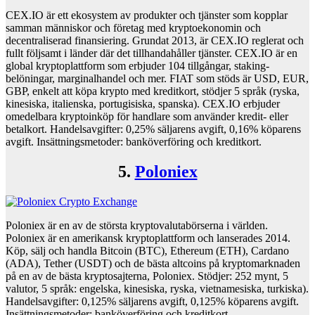
CEX.IO är ett ekosystem av produkter och tjänster som kopplar
samman människor och företag med kryptoekonomin och
decentraliserad finansiering. Grundat 2013, är CEX.IO reglerat och
fullt följsamt i länder där det tillhandahåller tjänster. CEX.IO är en
global kryptoplattform som erbjuder 104 tillgångar, staking-
belöningar, marginalhandel och mer. FIAT som stöds är USD, EUR,
GBP, enkelt att köpa krypto med kreditkort, stödjer 5 språk (ryska,
kinesiska, italienska, portugisiska, spanska). CEX.IO erbjuder
omedelbara kryptoinköp för handlare som använder kredit- eller
betalkort. Handelsavgifter: 0,25% säljarens avgift, 0,16% köparens
avgift. Insättningsmetoder: banköverföring och kreditkort.
5.
Poloniex
Poloniex är en av de största kryptovalutabörserna i världen.
Poloniex är en amerikansk kryptoplattform och lanserades 2014.
Köp, sälj och handla Bitcoin (BTC), Ethereum (ETH), Cardano
(ADA), Tether (USDT) och de bästa altcoins på kryptomarknaden
på en av de bästa kryptosajterna, Poloniex. Stödjer: 252 mynt, 5
valutor, 5 språk: engelska, kinesiska, ryska, vietnamesiska, turkiska).
Handelsavgifter: 0,125% säljarens avgift, 0,125% köparens avgift.
Insättningsmetoder: banköverföring och kreditkort.