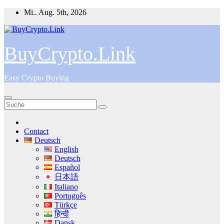
Zum
Mi.. Aug. 5th, 2026
Inhalt
springen
BuyCrypto.Link
Easy Crypto Buying
Contact
Deutsch
English
Deutsch
Español
日本語
Italiano
Português
Türkçe
हिन्दी
Dansk