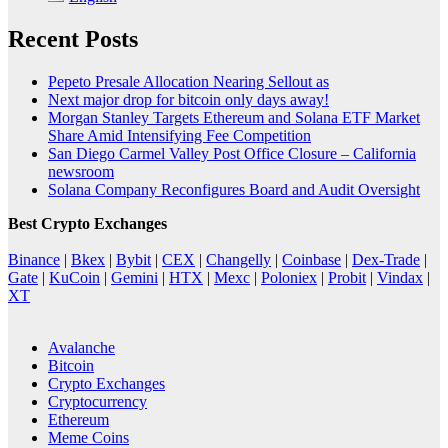
Recent Posts
Pepeto Presale Allocation Nearing Sellout as
Next major drop for bitcoin only days away!
Morgan Stanley Targets Ethereum and Solana ETF Market
Share Amid Intensifying Fee Competition
San Diego Carmel Valley Post Office Closure – California
newsroom
Solana Company Reconfigures Board and Audit Oversight
Best Crypto Exchanges
Binance
|
Bkex
|
Bybit
|
CEX
|
Changelly
|
Coinbase
|
Dex-Trade
|
Gate
|
KuCoin
|
Gemini
|
HTX
|
Mexc
|
Poloniex
|
Probit
|
Vindax
|
XT
Avalanche
Bitcoin
Crypto Exchanges
Cryptocurrency
Ethereum
Meme Coins