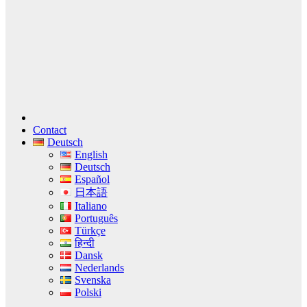
Contact
Deutsch
English
Deutsch
Español
日本語
Italiano
Português
Türkçe
हिन्दी
Dansk
Nederlands
Svenska
Polski