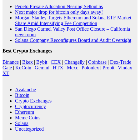
Pepeto Presale Allocation Nearing Sellout as
Next major drop for bitcoin only days away!
Morgan Stanley Targets Ethereum and Solana ETF Market
Share Amid Intensifying Fee Competition
San Diego Carmel Valley Post Office Closure – California
newsroom
Solana Company Reconfigures Board and Audit Oversight
Best Crypto Exchanges
Binance
|
Bkex
|
Bybit
|
CEX
|
Changelly
|
Coinbase
|
Dex-Trade
|
Gate
|
KuCoin
|
Gemini
|
HTX
|
Mexc
|
Poloniex
|
Probit
|
Vindax
|
XT
Avalanche
Bitcoin
Crypto Exchanges
Cryptocurrency
Ethereum
Meme Coins
Solana
Uncategorized