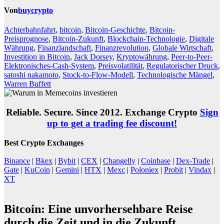
Von
buycrypto
Achterbahnfahrt
,
bitcoin
,
Bitcoin-Geschichte
,
Bitcoin-
Preisprognose
,
Bitcoin-Zukunft
,
Blockchain-Technologie
,
Digitale
Währung
,
Finanzlandschaft
,
Finanzrevolution
,
Globale Wirtschaft
,
Investition in Bitcoin
,
Jack Dorsey
,
Kryptowährung
,
Peer-to-Peer-
Elektronisches-Cash-System
,
Preisvolatilität
,
Regulatorischer Druck
,
satoshi nakamoto
,
Stock-to-Flow-Modell
,
Technologische Mängel
,
Warren Buffett
Reliable. Secure. Since 2012. Exchange Crypto
Sign
up to get a trading fee discount!
Best Crypto Exchanges
Binance
|
Bkex
|
Bybit
|
CEX
|
Changelly
|
Coinbase
|
Dex-Trade
|
Gate
|
KuCoin
|
Gemini
|
HTX
|
Mexc
|
Poloniex
|
Probit
|
Vindax
|
XT
Bitcoin: Eine unvorhersehbare Reise
durch die Zeit und in die Zukunft