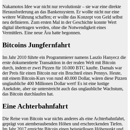
Nakamotos Idee war nicht nur revolutionär – sie war eine direkte
Herausforderung an das Bankensystem. Er wollte nicht nur eine
weitere Währung schaffen; er wollte das Konzept von Geld selbst
neu definieren. Zum ersten Mal in der Geschichte konnte Wert
digital übertragen werden, ohne die Notwendigkeit eines
Vermittlers. Eine neue Ära hatte begonnen.
Bitcoins Jungfernfahrt
Im Jahr 2010 führte ein Programmierer namens Laszlo Hanyecz die
erste dokumentierte Transaktion in der realen Welt mit Bitcoin
durch, indem er zwei Pizzen für 10.000 BTC kaufte. Damals war
der Preis für einen Bitcoin nur ein Bruchteil eines Pennys. Heute,
mit einem Bitcoin-Kurs von rund 40.000 Dollar, wären diese Pizzen
unglaubliche 400 Millionen Dollar wert! Es ist eine lustige
Anekdote, aber sie unterstreicht auch das unglaubliche Wachstum,
das Bitcoin durchlaufen hat.
Eine Achterbahnfahrt
Die Reise von Bitcoin war nichts anderes als eine Achterbahnfahrt,
geprägt von atemberaubenden Höhen und erschreckenden Tiefen.
Im Jahr 2017 erreichte Bitcoin einen beispiellosen Höhepunkt und