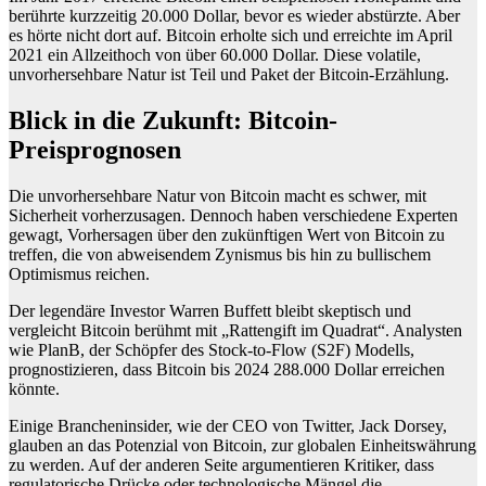
berührte kurzzeitig 20.000 Dollar, bevor es wieder abstürzte. Aber
es hörte nicht dort auf. Bitcoin erholte sich und erreichte im April
2021 ein Allzeithoch von über 60.000 Dollar. Diese volatile,
unvorhersehbare Natur ist Teil und Paket der Bitcoin-Erzählung.
Blick in die Zukunft: Bitcoin-
Preisprognosen
Die unvorhersehbare Natur von Bitcoin macht es schwer, mit
Sicherheit vorherzusagen. Dennoch haben verschiedene Experten
gewagt, Vorhersagen über den zukünftigen Wert von Bitcoin zu
treffen, die von abweisendem Zynismus bis hin zu bullischem
Optimismus reichen.
Der legendäre Investor Warren Buffett bleibt skeptisch und
vergleicht Bitcoin berühmt mit „Rattengift im Quadrat“. Analysten
wie PlanB, der Schöpfer des Stock-to-Flow (S2F) Modells,
prognostizieren, dass Bitcoin bis 2024 288.000 Dollar erreichen
könnte.
Einige Brancheninsider, wie der CEO von Twitter, Jack Dorsey,
glauben an das Potenzial von Bitcoin, zur globalen Einheitswährung
zu werden. Auf der anderen Seite argumentieren Kritiker, dass
regulatorische Drücke oder technologische Mängel die