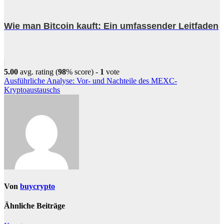
Wie man Bitcoin kauft: Ein umfassender Leitfaden
5.00
avg. rating (
98
% score) -
1
vote
Beitragsnavigation
Ausführliche Analyse: Vor- und Nachteile des MEXC-
Kryptoaustauschs
Von
buycrypto
Ähnliche Beiträge