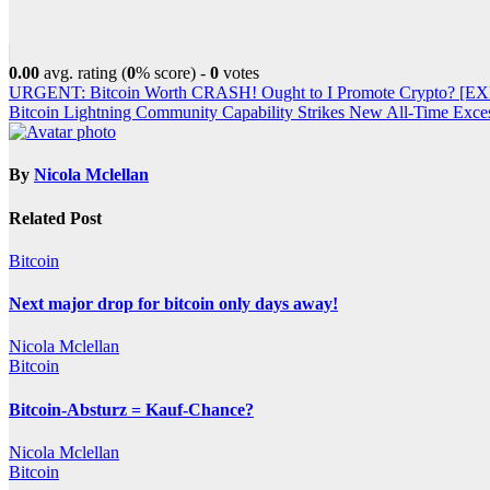
0.00
avg. rating (
0
% score) -
0
votes
Post
URGENT: Bitcoin Worth CRASH! Ought to I Promote Crypto? [
Bitcoin Lightning Community Capability Strikes New All-Time Exce
navigation
By
Nicola Mclellan
Related Post
Bitcoin
Next major drop for bitcoin only days away!
Nicola Mclellan
Bitcoin
Bitcoin-Absturz = Kauf-Chance?
Nicola Mclellan
Bitcoin