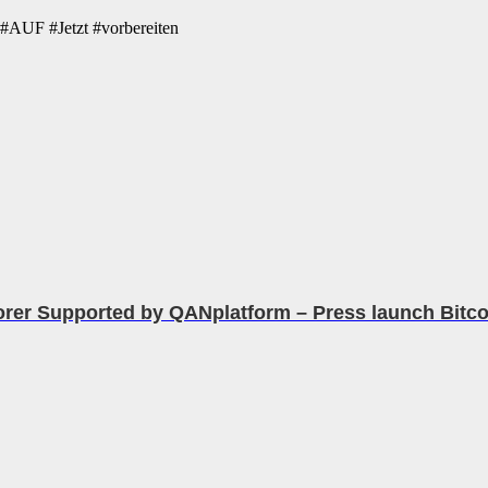
 #Jetzt #vorbereiten
orer Supported by QANplatform – Press launch Bitco.