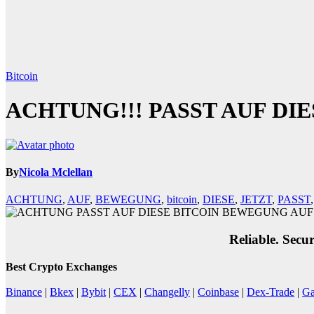
Bitcoin
ACHTUNG!!! PASST AUF DIES
By
Nicola Mclellan
ACHTUNG
,
AUF
,
BEWEGUNG
,
bitcoin
,
DIESE
,
JETZT
,
PASST
Reliable. Secu
Best Crypto Exchanges
Binance
|
Bkex
|
Bybit
|
CEX
|
Changelly
|
Coinbase
|
Dex-Trade
|
Ga