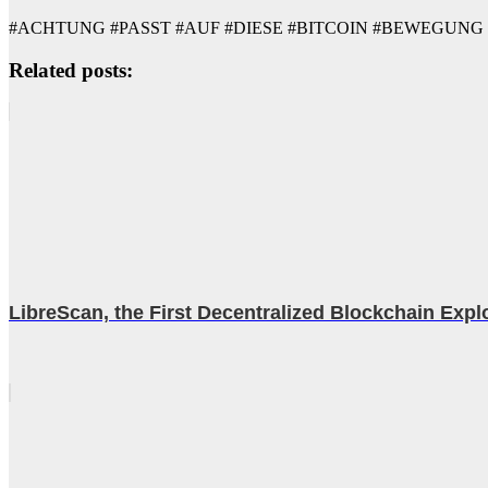
#ACHTUNG #PASST #AUF #DIESE #BITCOIN #BEWEGUNG #AUF
Related posts:
LibreScan, the First Decentralized Blockchain Expl