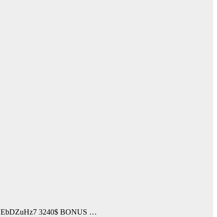
jhZUwEbDZuHz7 3240$ BONUS …