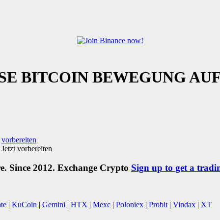
E BITCOIN BEWEGUNG AUF! [J
,
vorbereiten
re. Since 2012. Exchange Crypto
Sign up to get a tradi
te
|
KuCoin
|
Gemini
|
HTX
|
Mexc
|
Poloniex
|
Probit
|
Vindax
|
XT